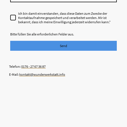
Ich bin damit einverstanden, dass diese Daten zum Zwecke der
Kontaktaufnahme gespeichert und verarbeitet werden. Mir ist
bekannt, dass ich meine Einwilligung jederzeit widerrufen kann.*
Bitte füllen Sie alle erforderlichen Felder aus.
Send
Telefon:
0176 - 27 67 36 87
E-Mail:
kontakt@wunderwerkstatt.info
©Urheberrecht. Alle Rechte vorbehalten.