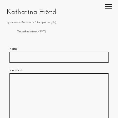
Katharina Frönd
Systemische Beraterin & Therapeutin (SG),
Trauerbegleiterin (BVT)
Name
*
Nachricht